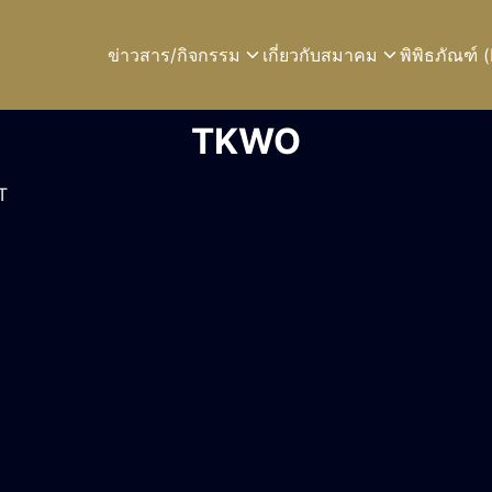
ข่าวสาร/กิจกรรม
เกี่ยวกับสมาคม
พิพิธภัณฑ์
earch
TKWO
r: