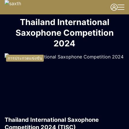
Skip
to
Search
content
Thailand International
for:
Saxophone Competition
2024
การประกวดแข่งขัน
Thailand International Saxophone
Competition 2024 (TISC)